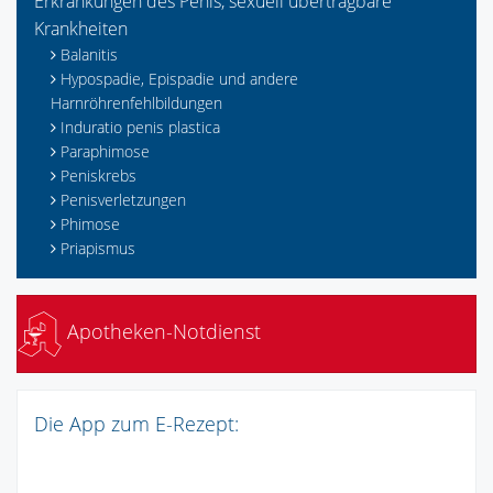
Erkrankungen des Penis, sexuell übertragbare
Krankheiten
Balanitis
Hypospadie, Epispadie und andere
Harnröhrenfehlbildungen
Induratio penis plastica
Paraphimose
Peniskrebs
Penisverletzungen
Phimose
Priapismus
Apotheken-Notdienst
Die App zum E-Rezept: