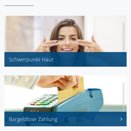
Schwerpunkt Haut
Bioderma, Frei, Weleda
Dermasence, La Roche-Posay
Eubos, Olivenölpflege (Medipharma)
Eucerin, Vichy, Nuxe
Bargeldlose Zahlung
EC/Mastercard/V-Pay