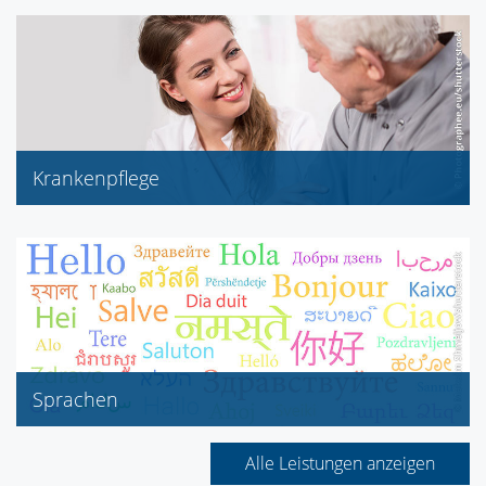
Visa
American Express
Dinersclub/Discover
Krankenpflege
zur Inkontinenzversorgung
Pflegehilfsmittel
Sprachen
Französisch
Englisch
Alle Leistungen anzeigen
Polnisch